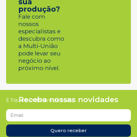
sua
produção?
Fale com
nossos
especialistas e
descubra como
a Multi-União
pode levar seu
negócio ao
próximo nível.
Receba nossas novidades
E fique por dentro de tudo!
Quero receber