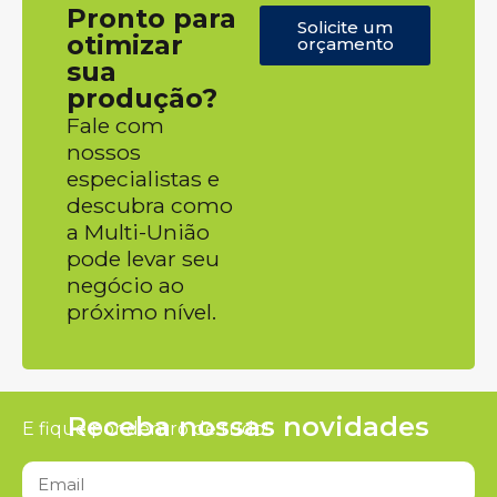
Pronto para
Solicite um
otimizar
orçamento
sua
produção?
Fale com
nossos
especialistas e
descubra como
a Multi-União
pode levar seu
negócio ao
próximo nível.
Receba nossas novidades
E fique por dentro de tudo!