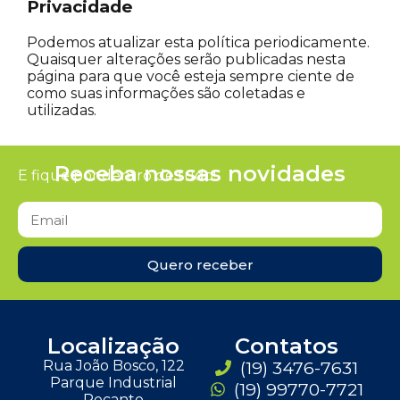
Privacidade
Podemos atualizar esta política periodicamente.
Quaisquer alterações serão publicadas nesta
página para que você esteja sempre ciente de
como suas informações são coletadas e
utilizadas.
Receba nossas novidades
E fique por dentro de tudo!
Quero receber
Localização
Contatos
Rua João Bosco, 122
(19) 3476-7631
Parque Industrial
(19) 99770-7721
Recanto